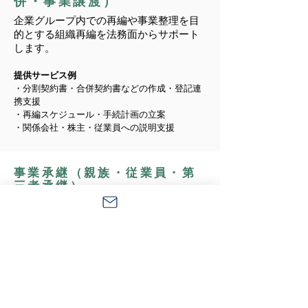
併・事業譲渡）
企業グループ内での再編や事業整理を目
的とする組織再編を法務面からサポート
します。
提供サービス例
・分割契約書・合併契約書などの作成・登記連
携支援
・再編スケジュール・手続計画の立案
・関係会社・株主・従業員への説明支援
事業承継（親族・従業員・第
三者承継）
オーナー企業の事業承継を、ガバナンス・労務
などを考慮しながら計画的に支援します。
提供サービス例
・株式・事業の承継スキーム立案（贈与・譲
渡・MBOなど）
・事業承継契約・株主間契約書の作成
・家族・後継者間の調整・合意形成支援