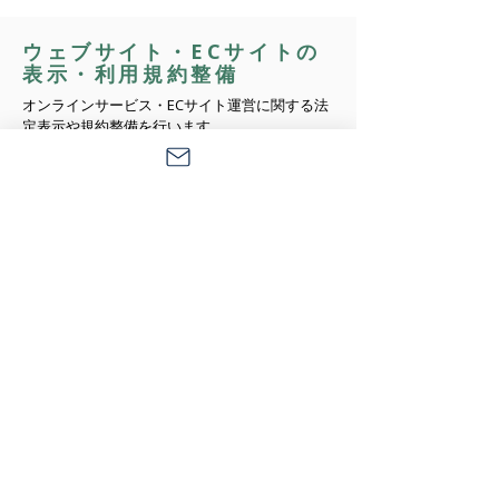
ウェブサイト・ECサイトの
表示・利用規約整備
オンラインサービス・ECサイト運営に関する法
定表示や規約整備を行います。
提供サービス例
・利用規約・プライバシーポリシー・特定商取
引法表示の作成・リーガルチェック
・クレーム・返品・返金対応規定の整備
・ECモール規約・外部プラットフォーム対応の
助言
消費者契約法・クレーム・紛
争対応
不当条項・誤認勧誘・返品トラブルなど、消費
者との紛争を予防・解決します。
提供サービス例
・
契約条項の消費者契約法適合性チェック