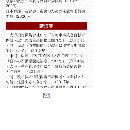
京都弁護士会法教育委員会委員長（2019〜
2023）
日本弁護士連合会 市民のための法教育委員会
委員（2026～）
講演等
・大手損害保険会社にて「自転車事故と自転車
保険～近年の賠償高額化に触れて」（2013年）
・同「民法（債権関係）の改正に関する中間試
案について」（2013年）
・中国・広州 EVERWIN LAW OFFICEにて
「日本の不動産競売制度について」（2014年）
・大手不動産管理会社にて「賃貸借契約の終了
と立退き」（2015年）
・同「改正個人情報保護法の概説～従業員とし
て何に注意するべきか？ 」（2017年）
・「動物虐待シンポジウムinおおさか2019」に
て「動物虐待とは～動物愛護法と告訴・告発制
度について」(2019年)
著書・掲載記事等
ペット問題について:
・「弁護士ドットコムニュース」