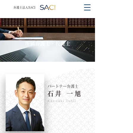
​​弁護士法人SACI
​所属弁護士・税理士
パートナー弁護士
石井 一旭
Kazuaki Ishii