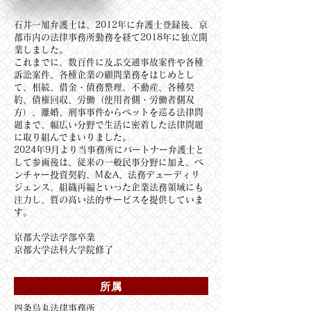
石井一旭弁護士は、2012年に弁護士登録後、京
都市内の法律事務所勤務を経て2018年に独立開
業しました。
これまでに、数百件に及ぶ交通事故案件や各種
訴訟案件、各種企業の顧問業務をはじめとし
て、相続、借金・債務整理、不動産、各種契
約、債権回収、労働（使用者側・労働者側双
方）、離婚、刑事事件からペットを巡る法律問
題まで、幅広い分野で生活に密着した法律問題
に取り組んでまいりました。
2024年9月より当事務所にパートナー弁護士と
して参画後は、従来の一般民事分野に加え、ベ
ンチャー投資契約、M＆A、法務デューディリ
ジェンス、組織再編といった企業法務領域にも
注力し、質の高い法的サービスを提供していま
す。
京都大学法学部卒業
京都大学法科大学院修了
所属
四条烏丸法律事務所