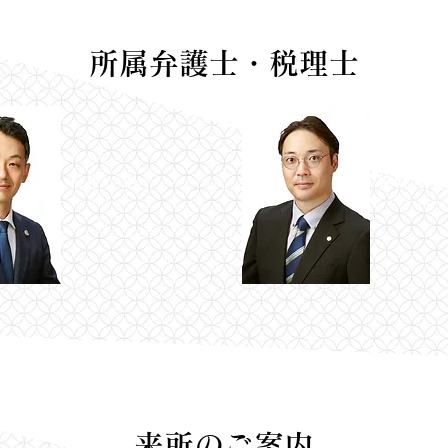
​所属弁護士・税理士
弁護士
税理士
石井 一旭
脇坂 朋
Kazuaki Ishii
Tomo Wakisaka
来所のご案内