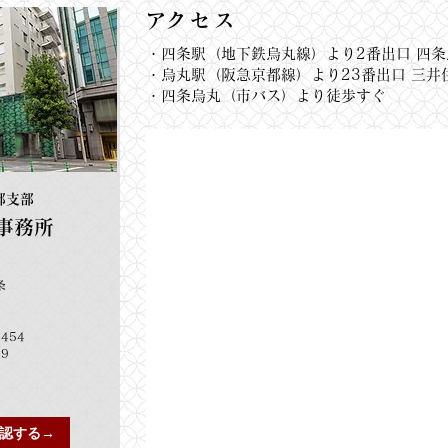
​アクセス
・四条駅（地下鉄烏丸線）より
2番出口 四
・烏丸駅（阪急京都線）より23番出口 三井住
・四条烏丸（市バス）より​徒歩すぐ
都支部
事務所
条
9454
09
で確認する→