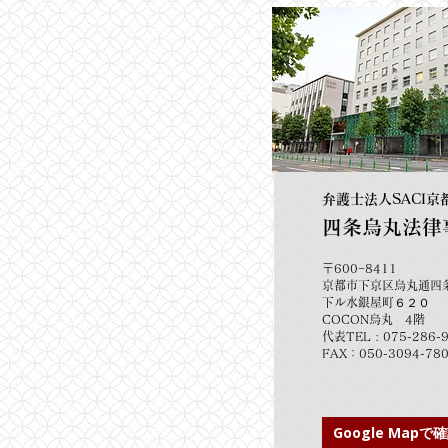
弁護士法人SACI京
四条烏丸法律
〒600−8411
京都市下京区烏丸通四
下ル水銀屋町６２０
COCON烏丸 4階
代表TEL : 075-286-
FAX：050-3094-78
Google Map