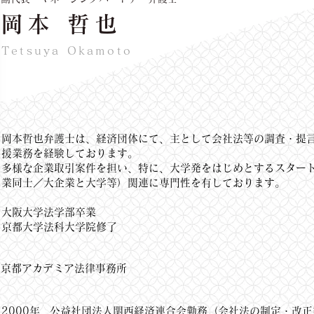
岡本 哲也
Tetsuya Okamoto
岡本哲也弁護士は、経済団体にて、主として会社法等の調査・提
援業務を経験しております。
多様な企業取引案件を担い、特に、大学発をはじめとするスター
業同士／大企業と大学等）関連に専門性を有しております。
大阪大学法学部卒業
京都大学法科大学院修了
京都アカデミア法律事務所
2000年
公益社団法人関西経済連合会勤務（会社法の制定・改正