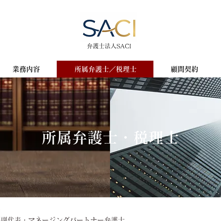
​​弁護士法人SACI
業務内容
所属弁護士／税理士
顧問契約
​所属弁護士・税理士
副代表・マネージングパートナー弁護士