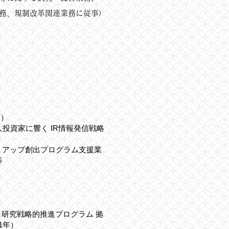
務、規制改革関連業務に従事）
年）
投資家に響く IR情報発信戦略
ートアップ創出プログラム支援業
等
研究戦略的推進プログラム 拠
1年）