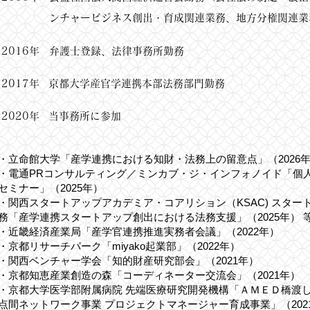
ンチャービジネス創出・育成関連業務、地方分権関連業
2016年
弁護士登録、法律事務所勤務
2017年
京都大学産官学連携本部法務部門勤務
2020年
当事務所に参加
・立命館大学「産学連携における知財・法務上の留意点」（2026
・電通PRコンサルティング／ミンカブ・ジ・インフォノイド「個人
セミナー」（2025年）
・関西スタートアップアカデミア・コアリション（KSAC) スタ
務「産学連携スタートアップ創出における法務支援」（2025年） 
​・近畿経済産業局「産学官連携推進実務者会議」（2022年）
​・京都リサーチパーク「miyako起業部」（2022年）​
​・関西ベンチャー学会「知的財産研究部会」（2021年）
・京都知恵産業創造の森「コーディネーター交流会」（2021年）
・京都大学医学部附属病院 先端医療研究開発機構「ＡＭＥＤ橋渡し
点間ネットワーク事業 プロジェクトマネージャー育成事業」（202