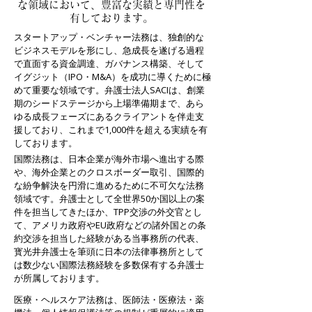
な領域において、豊富な実績と専門性を
有しております。
スタートアップ・ベンチャー法務は、独創的な
ビジネスモデルを形にし、急成長を遂げる過程
で直面する資金調達、ガバナンス構築、そして
イグジット（IPO・M&A）を成功に導くために極
めて重要な領域です。弁護士法人SACIは、創業
期のシードステージから上場準備期まで、あら
ゆる成長フェーズにあるクライアントを伴走支
援しており、これまで1,000件を超える実績を有
しております。
国際法務は、日本企業が海外市場へ進出する際
や、海外企業とのクロスボーダー取引、国際的
な紛争解決を円滑に進めるために不可欠な法務
領域です。弁護士として全世界50か国以上の案
件を担当してきたほか、TPP交渉の外交官とし
て、アメリカ政府やEU政府などの諸外国との条
約交渉を担当した経験がある当事務所の代表、
寳光井弁護士を筆頭に日本の法律事務所として
は数少ない国際法務経験を多数保有する弁護士
が所属しております。
医療・ヘルスケア法務は、医師法・医療法・薬